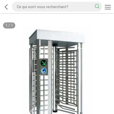
1
/
1