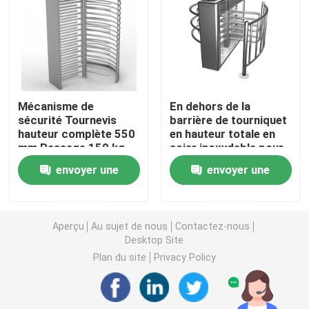
Porte d'oscillation de tourniquet
Porte de tourniquet d'aileron
Mécanisme de
En dehors de la
sécurité Tournevis
barrière de tourniquet
Porte de tourniquet de trépied
hauteur complète 550
en hauteur totale en
mm Passage 150 kg
acier inoxydable pour
Poids Interface
un environnement à
Tourniquet de créneau de vitesse
envoyer une
envoyer une
RS232
haute humidité
demande
demande
Plein tourniquet de taille
Aperçu
Au sujet de nous
Contactez-nous
Desktop Site
Tourniquet de porte de glissement
Plan du site
Privacy Policy
Machine biométrique de reconnaissance faciale