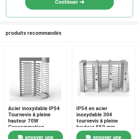
Continuer
produits recommandés
Aperçu
Acier inoxydable IP54
IP54 en acier
Tournevis à pleine
inoxydable 304
Produits
hauteur 70W
tournevis à pleine
Consommation
hauteur 550 mm
d'énergie Interface de
Passage 70 W
envoyer une
envoyer une
Vidéos