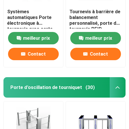
Systèmes
Tournevis à barrière de
Système de contrôle d'accès à la porte intelligente
automatiques Porte
balancement
électronique à
personnalisé, porte de
tournevis avec carte
tournevis RFID
RFID 550-900 mm
sécurisée électronique
meilleur prix
meilleur prix
Contact
Contact
Porte d'oscillation de tourniquet
(30)