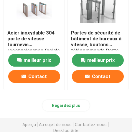
Acier inoxydable 304
Portes de sécurité de
porte de vitesse
bâtiment de bureaux à
tournevis
vitesse, boutons
reconnaissance faciale
télécommande Porte
contrôle d'accès
électronique à
meilleur prix
meilleur prix
tournevis
Contact
Contact
Regardez plus
Aperçu
Au sujet de nous
Contactez-nous
Desktop Site