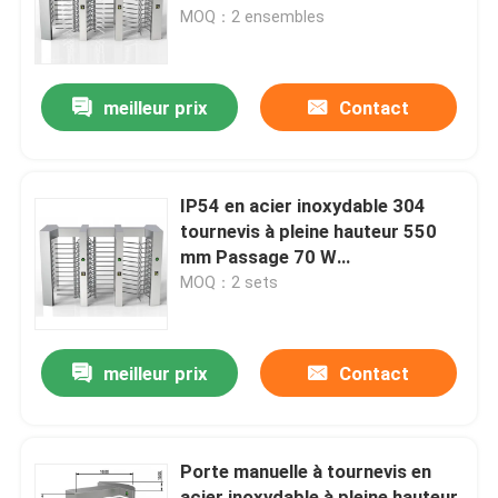
MOQ：2 ensembles
A propos de nous
meilleur prix
Contact
Visite d'usine
Contrôle de la qualité
IP54 en acier inoxydable 304
tournevis à pleine hauteur 550
mm Passage 70 W
Contact
Consommation d'énergie
MOQ：2 sets
nouvelles
meilleur prix
Contact
Demande de soumission
Porte manuelle à tournevis en
Portes électroniques de tourniquet
acier inoxydable à pleine hauteur