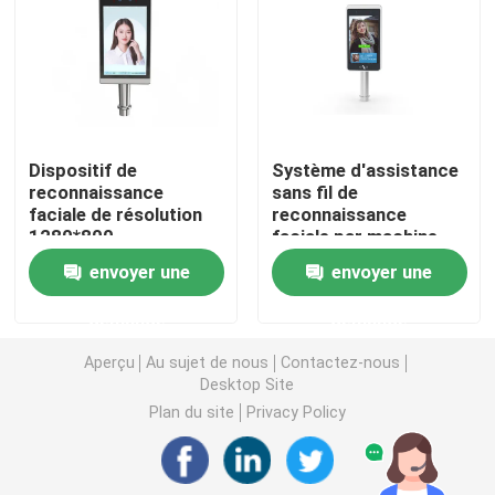
Porte d'oscillation de tourniquet
Porte de tourniquet d'aileron
Dispositif de
Système d'assistance
reconnaissance
sans fil de
Porte de tourniquet de trépied
faciale de résolution
reconnaissance
1280*800
faciale par machine
biométrique
Tourniquet de créneau de vitesse
envoyer une
envoyer une
demande
demande
Plein tourniquet de taille
Aperçu
Au sujet de nous
Contactez-nous
Desktop Site
Tourniquet de porte de glissement
Plan du site
Privacy Policy
Machine biométrique de reconnaissance faciale