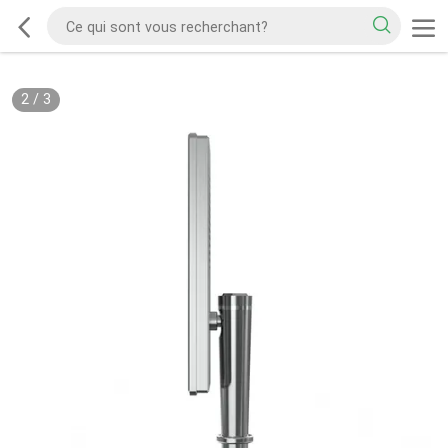
2
/
3