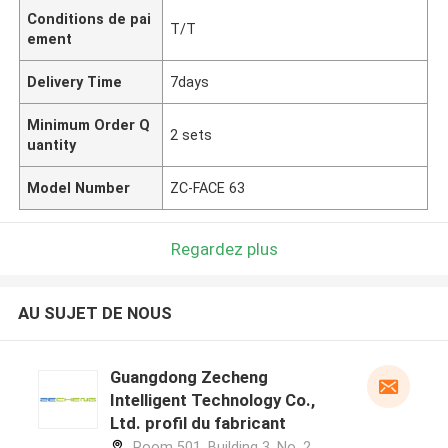
Conditions de pai
T/T
ement
Delivery Time
7days
Minimum Order Q
2 sets
uantity
Model Number
ZC-FACE 63
Regardez plus
AU SUJET DE NOUS
Guangdong Zecheng
Intelligent Technology Co.,
Ltd. profil du fabricant
Room 501, Building 3, No. 2,