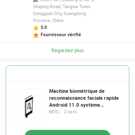
Shaping Road, Tangxia Town,
Dongguan City, Guangdong
Province ,China
5.0
Fournisseur vérifié
Regardez plus
Machine biométrique de
reconnaissance faciale rapide
Android 11.0 système
d'exploitation
MOQ： 2 sets