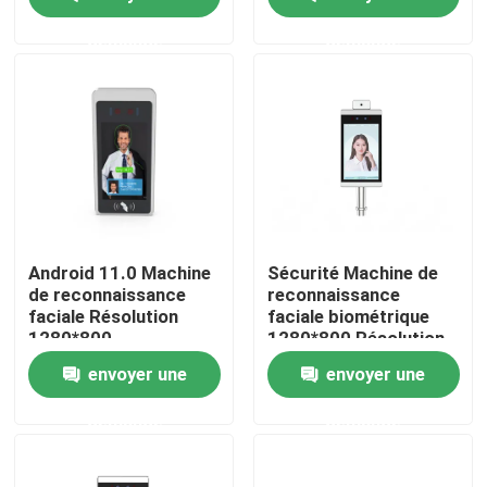
d'exploitation Large
compatibilité
demande
demande
A propos de nous
Visite d'usine
Contrôle de la qualité
Contact
Android 11.0 Machine
Sécurité Machine de
de reconnaissance
reconnaissance
faciale Résolution
faciale biométrique
nouvelles
1280*800
1280*800 Résolution
Authentification
Large compatibilité
envoyer une
envoyer une
rapide d'une seconde
Demande de soumission
demande
demande
Portes électroniques de tourniquet