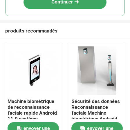
Continuer
produits recommandés
Aperçu
Machine biométrique
Sécurité des données
de reconnaissance
Reconnaissance
Produits
faciale rapide Android
faciale Machine
11.0 système
biométrique Android
d'exploitation
11.0 Système
envoyer une
envoyer une
Vidéos