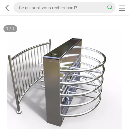
1
/
1