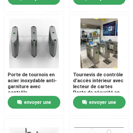
RFID/IC/lecteur de
carte d'identité
demande
demande
A propos de nous
Visite d'usine
Contrôle de la qualité
Contact
Porte de tournois en
Tournevis de contrôle
acier inoxydable anti-
d'accès intérieur avec
garniture avec
lecteur de cartes
nouvelles
contrôle
Porte de sécurité en
RS485/TCP/IP
acier inoxydable
envoyer une
envoyer une
Demande de soumission
demande
demande
Portes électroniques de tourniquet