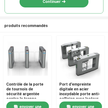
Continuer
produits recommandés
Aperçu
Contrôle de la porte
Port d'empreinte
de tournois de
digitale en acier
Produits
sécurité argentée
inoxydable porte anti-
contre la trappe
collision avec lecteur
arrière
de carte IC/ID
envoyer une
envoyer une
Vidéos