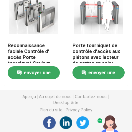
Porte d'oscillation de tourniquet
Porte de tourniquet d'aileron
Reconnaissance
Porte tourniquet de
faciale Contrôle d'
contrôle d'accès aux
Porte de tourniquet de trépied
accès Porte
piétons avec lecteur
tourniquet Couleur
de cartes en acier
argentée 50 kg à l'
inoxydable
Tourniquet de créneau de vitesse
envoyer une
envoyer une
intérieur
demande
demande
Plein tourniquet de taille
Aperçu
Au sujet de nous
Contactez-nous
Desktop Site
Tourniquet de porte de glissement
Plan du site
Privacy Policy
Machine biométrique de reconnaissance faciale