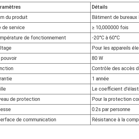
ramètres
Détails
m du produit
Bâtiment de bureaux 
e de service
≥ 10,000000 fois
mpérature de fonctionnement
-20°C à 60°C
ltage
Pour les appareils él
 pouvoir
80 W
nction
Contrôle des accès d
rantie
1 année
lle
Le coefficient d'élasti
veau de protection
Pour la protection co
tesse
0.2s par personne
terface de communication
Résistance à la comp