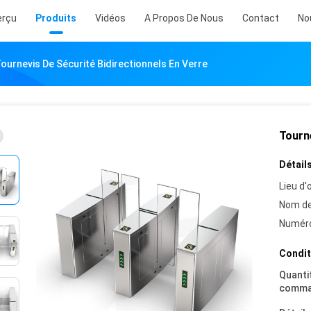
erçu
Produits
Vidéos
A Propos De Nous
Contact
No
ournevis De Sécurité Bidirectionnels En Verre
Tourne
Détails
Lieu d'o
Nom de
Numéro
Condit
Quanti
comma