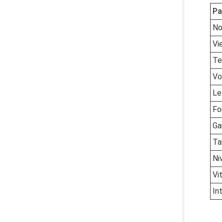
Pa
No
Vi
Te
Vo
Le
Fo
Ga
Tai
Ni
Vi
In