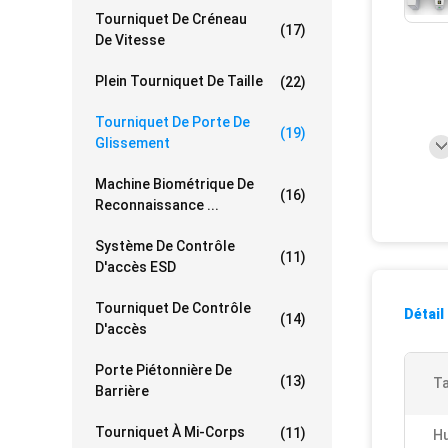
Tourniquet De Créneau
(17)
De Vitesse
Plein Tourniquet De Taille
(22)
Tourniquet De Porte De
(19)
Glissement
Machine Biométrique De
(16)
Reconnaissance ...
Système De Contrôle
(11)
D'accès ESD
Tourniquet De Contrôle
Détail
(14)
D'accès
Porte Piétonnière De
(13)
Ta
Barrière
Tourniquet À Mi-Corps
(11)
Hu