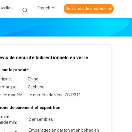
uvelles
French
Demande de soumission
vis de sécurité bidirectionnels en verre
 sur le produit:
rigine:
Chine
 marque:
Zecheng
 de modèle:
Le numéro de série ZC-P311
ions de paiement et expédition:
té de
2 ensembles
nde min:
Emballages en carton et en boîtes en