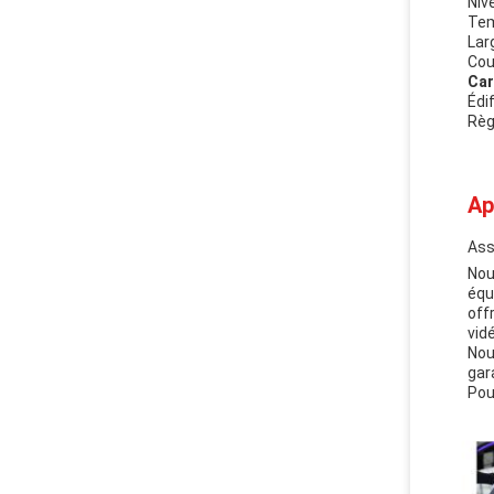
Niv
Tem
Lar
Cou
Car
Édi
Règ
Ap
Ass
Nou
équ
off
vid
Nou
gar
Pou