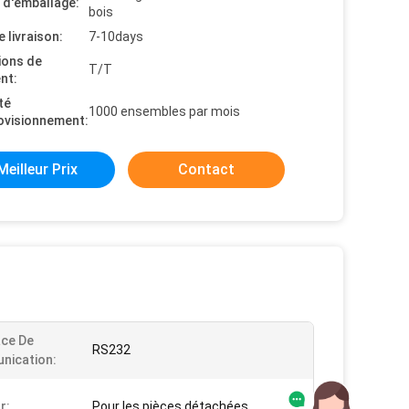
s d'emballage:
bois
e livraison:
7-10days
ions de
T/T
nt:
té
1000 ensembles par mois
ovisionnement:
Meilleur Prix
Contact
ace De
RS232
nication:
r:
Pour les pièces détachées