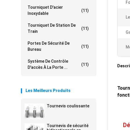
Fo
Tourniquet D'acier
(11)
Inoxydable
Le
Tourniquet De Station De
(11)
Train
Ga
Portes De Sécurité De
(11)
Me
Bureau
Système De Contrôle
(11)
Descri
D'accès À La Porte ...
Tourn
Les Meilleurs Produits
foncti
Tournevis coulissante
Dé
Tournevis de sécurité