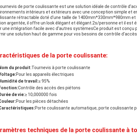
tournevis de porte coulissante est une solution idéale de contrôle d'ac
ironnements intérieurs et extérieurs avec une conception simple et er
lissante rétractable doté d'une taille de 1400mm*330mm*980mm et
ition argentée, il offre un look élégant et élégant.2s/personne et il e
r une intégration facile avec d'autres systèmesCe produit est conçu po
rnir une solution haut de gamme pour vos besoins de contrôle d'accès
ractéristiques de la porte coulissante:
Nom du produit:
Tournevis à porte coulissante
Voltage:
Pour les appareils électriques
Humidité de travail:
≤ 95%
Fonction:
Contrôle des accès des piétons
Durée de vie:
≥ 10,000000 fois
Couleur:
Pour les pièces détachées
Caractéristiques:
Porte coulissante automatique, porte coulissante po
ramètres techniques de la porte coulissante à to