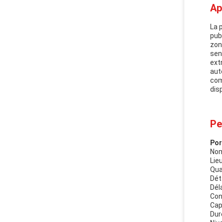
Ap
La 
pub
zon
sen
ext
aut
com
disp
Pe
Por
Nom
Lieu
Qua
Dét
Déla
Con
Cap
Dur