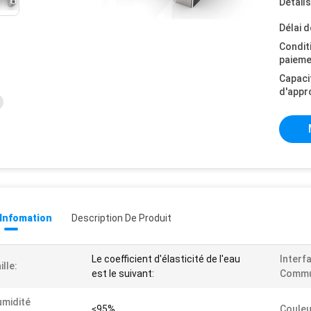
Détail
Délai d
Condit
paieme
Capaci
d'appr
 Infomation
Description De Produit
Le coefficient d'élasticité de l'eau
Interf
ille:
est le suivant:
Commu
midité
≤95%
Couleu