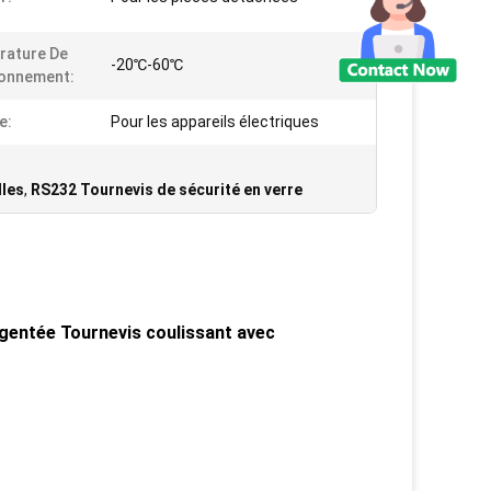
rature De
-20℃-60℃
ionnement:
e:
Pour les appareils électriques
lles
,
RS232 Tournevis de sécurité en verre
argentée Tournevis coulissant avec