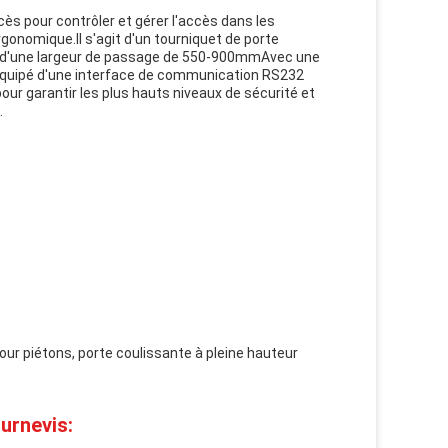
cès pour contrôler et gérer l'accès dans les
gonomique.Il s'agit d'un tourniquet de porte
 d'une largeur de passage de 550-900mmAvec une
st équipé d'une interface de communication RS232
ur garantir les plus hauts niveaux de sécurité et
.
ur piétons, porte coulissante à pleine hauteur
urnevis: