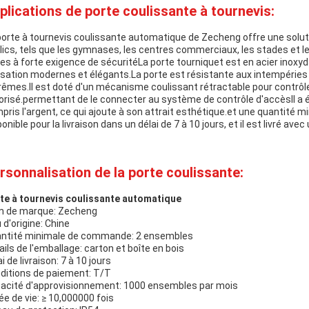
plications de porte coulissante à tournevis:
porte à tournevis coulissante automatique de Zecheng offre une solutio
lics, tels que les gymnases, les centres commerciaux, les stades et l
es à forte exigence de sécuritéLa porte tourniquet est en acier inoxydab
sation modernes et élégants.La porte est résistante aux intempéries 
rêmes.Il est doté d'un mécanisme coulissant rétractable pour contrôle
orisé.permettant de le connecter au système de contrôle d'accèsIl a é
pris l'argent, ce qui ajoute à son attrait esthétique.et une quantité
onible pour la livraison dans un délai de 7 à 10 jours, et il est livré av
rsonnalisation de la porte coulissante:
te à tournevis coulissante automatique
 de marque: Zecheng
 d'origine: Chine
ntité minimale de commande: 2 ensembles
ails de l'emballage: carton et boîte en bois
i de livraison: 7 à 10 jours
ditions de paiement: T/T
acité d'approvisionnement: 1000 ensembles par mois
ée de vie: ≥ 10,000000 fois